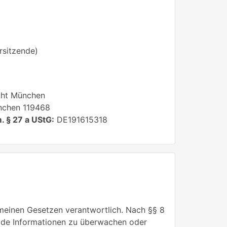
rsitzende)
ht München
chen 119468
. § 27 a UStG:
DE191615318
emeinen Gesetzen verantwortlich. Nach §§ 8
remde Informationen zu überwachen oder