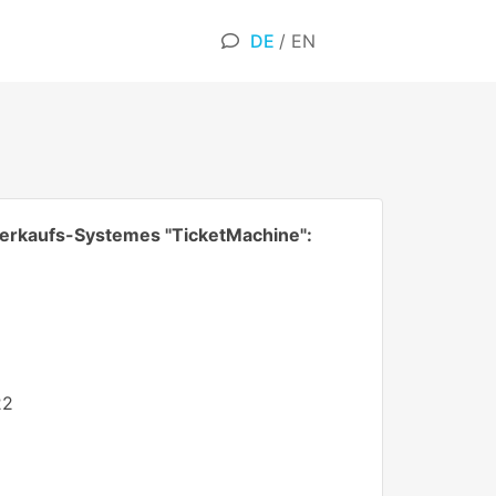
DE
/
EN
verkaufs-Systemes "TicketMachine":
22